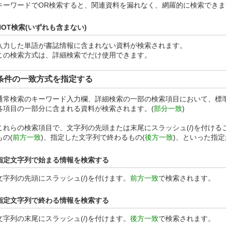
キーワードでOR検索すると、関連資料を漏れなく、網羅的に検索できま
NOT検索(いずれも含まない)
入力した単語が書誌情報に含まれない資料が検索されます。
この検索方式は、詳細検索でだけ使用できます。
条件の一致方式を指定する
通常検索のキーワード入力欄、詳細検索の一部の検索項目において、標
各項目の一部分に含まれる資料が検索されます。(
部分一致
)
これらの検索項目で、文字列の先頭または末尾にスラッシュ(/)を付け
もの(
前方一致
)、指定した文字列で終わるもの(
後方一致
)、といった指
指定文字列で始まる情報を検索する
文字列の先頭にスラッシュ(/)を付けます。
前方一致
で検索されます。
指定文字列で終わる情報を検索する
文字列の末尾にスラッシュ(/)を付けます。
後方一致
で検索されます。