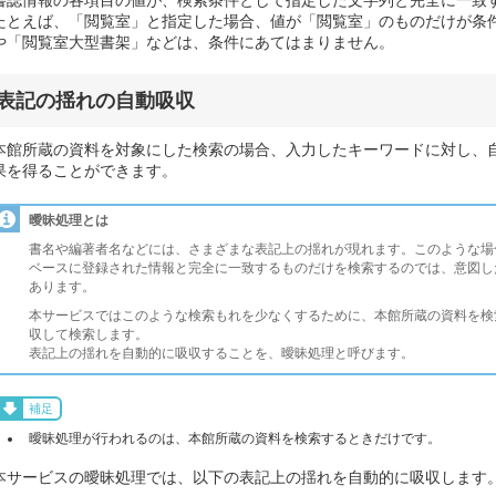
たとえば、「閲覧室」と指定した場合、値が「閲覧室」のものだけが条
や「閲覧室大型書架」などは、条件にあてはまりません。
表記の揺れの自動吸収
本館所蔵の資料を対象にした検索の場合、入力したキーワードに対し、
果を得ることができます。
曖昧処理とは
書名や編著者名などには、さまざまな表記上の揺れが現れます。このような場
ベースに登録された情報と完全に一致するものだけを検索するのでは、意図し
あります。
本サービスではこのような検索もれを少なくするために、本館所蔵の資料を検
収して検索します。
表記上の揺れを自動的に吸収することを、曖昧処理と呼びます。
補足
曖昧処理が行われるのは、本館所蔵の資料を検索するときだけです。
本サービスの曖昧処理では、以下の表記上の揺れを自動的に吸収します