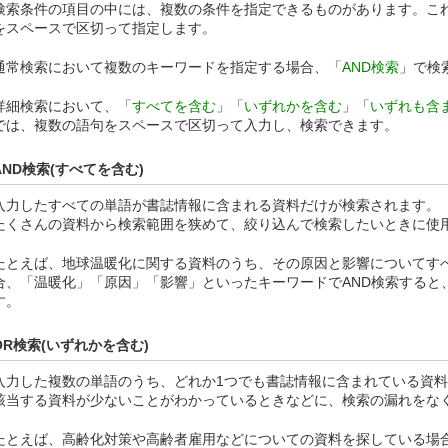
検索条件の項目の中には、複数の条件を指定できるものがあります。こ
をスペースで区切って指定します。
通常検索において複数のキーワードを指定する場合、「
AND検索
」で検
詳細検索において、「
すべてを含む
」「
いずれかを含む
」「
いずれも含
では、複数の語句をスペースで区切って入力し、検索できます。
AND検索(すべてを含む)
入力したすべての単語が書誌情報に含まれる資料だけが検索されます。
たくさんの資料から検索範囲を狭めて、絞り込んで検索したいときに使
たとえば、地球温暖化に関する資料のうち、その原因と影響についてす
合、「温暖化」「原因」「影響」といったキーワードでAND検索すると
す。
OR検索(いずれかを含む)
入力した複数の単語のうち、どれか1つでも書誌情報に含まれている資
該当する資料が少ないことがわかっているときなどに、検索の漏れをな
たとえば、高齢化対策や高齢者雇用などについての資料を探している場