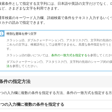
検索条件として指定する文字列には、日本語や英語の文字だけでなく、
など、さまざまな文字を利用できます。
通常検索のキーワード入力欄、詳細検索で条件をテキスト入力するいく
タカナの読みで指定できます。
特別な意味を持つ文字
スラッシュ(/)、ダブルクォーテーション(“)、アスタリスク(*)、文字列の先頭
これらの文字は、検索語句としては使用できません。高度な条件指定を行うと
す。
スラッシュ(/)の扱いについては、
条件の一致方式を指定する
を参照してくださ
ダブルクォーテーション(”)、アスタリスク(*)、文字列の先頭のシャープ(#)
法
を参照してください。
条件の指定方法
1つの入力欄に複数の条件を指定する方法、条件の一致方式を指定する
1つの入力欄に複数の条件を指定する