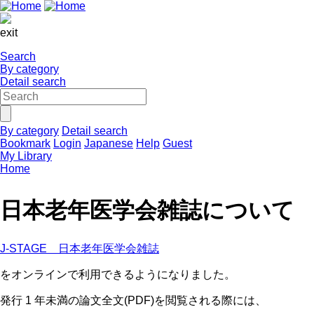
exit
Search
By category
Detail search
By category
Detail search
Bookmark
Login
Japanese
Help
Guest
My Library
Home
日本老年医学会雑誌について
J-STAGE 日本老年医学会雑誌
をオンラインで利用できるようになりました。
発行 1 年未満の論文全文(PDF)を閲覧される際には、